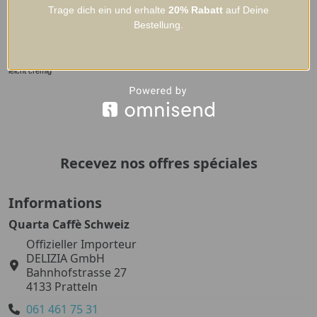
Trage dich ein und erhalte
20%
Rabatt
auf Deine
Moka/2 ist ein Kaffee mit einem doppelten Geschmack. Die perfekte und ausgewogene
Bestellung.
Verbindung zweier Qualitäten „Arabica und Robusta“.
Aroma intensiv und süss – geschmacksvoll – lang anhaltender Nachgeschmack –
leicht cremig
Recevez nos offres spéciales
Informations
Quarta Caffè Schweiz
Offizieller Importeur
DELIZIA GmbH
Bahnhofstrasse 27
4133 Pratteln
061 461 75 31